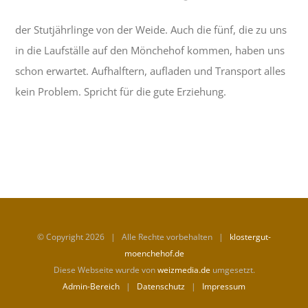
der Stutjährlinge von der Weide. Auch die fünf, die zu uns
in die Laufställe auf den Mönchehof kommen, haben uns
schon erwartet. Aufhalftern, aufladen und Transport alles
kein Problem. Spricht für die gute Erziehung.
© Copyright
2026 | Alle Rechte vorbehalten |
klostergut-
moenchehof.de
Diese Webseite wurde von
weizmedia.de
umgesetzt.
Admin-Bereich
|
Datenschutz
|
Impressum