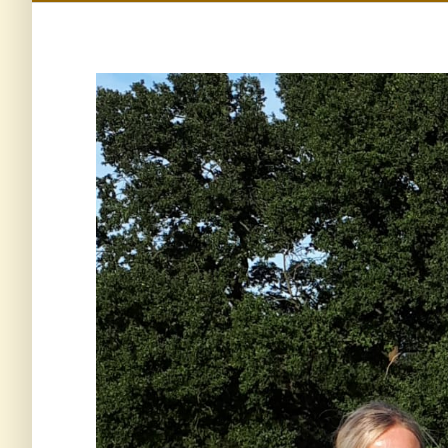
Zeige
grösseres
Bild