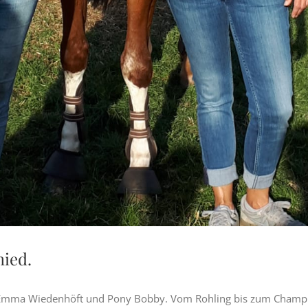
hied.
on Emma Wiedenhöft und Pony Bobby. Vom Rohling bis zum Champ