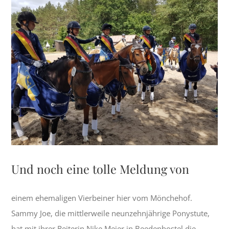
grösseres
Bild
Und noch eine tolle Meldung von
einem ehemaligen Vierbeiner hier vom Mönchehof.
Sammy Joe, die mittlerweile neunzehnjährige Ponystute,
hat mit ihrer Reiterin Nike Meier in Beedenbostel die