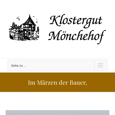
Zum
Inhalt
springen
Gehe zu ...
Im Märzen der Bauer,
Zeige