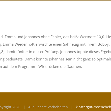
d, Emma und Johannes ohne Fehler, das heißt Wertnote 10,0. He
ng. Emma Wiedenhöft erwischte einen Sahnetag mit ihrem Bobby. 
r 8,8, damit fünfter in dieser Prüfung. Johannes toppte dieses E
fung bedeutete. Damit konnte Johannes sein nicht ganz so optima
en auf dem Programm. Wir drücken die Daumen.
pyright
2026 | Alle Rechte vorbehalten |
klostergut-moencheh