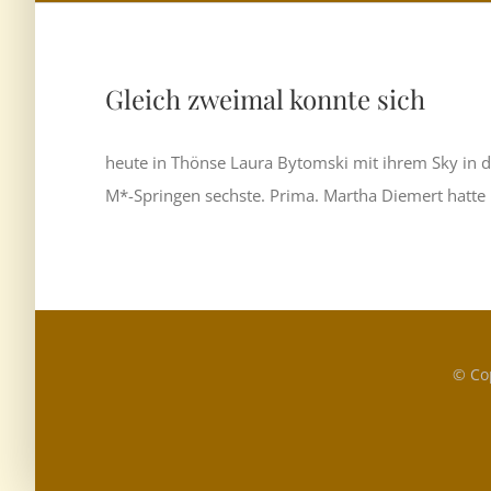
Gleich zweimal konnte sich
heute in Thönse Laura Bytomski mit ihrem Sky in d
M*-Springen sechste. Prima. Martha Diemert hatte 
© Co