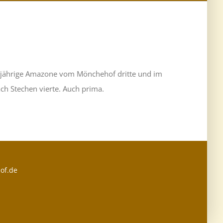
ehnjährige Amazone vom Mönchehof dritte und im
ch Stechen vierte. Auch prima.
of.de