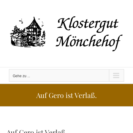
Zum
Inhalt
springen
Gehe zu ...
Auf Gero ist Verlaß.
Auf Gero ist Verlaß.