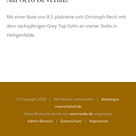
Mit einer Note von 8,5 platzierte sich Christoph Reich mit
dem sechsjährigen Grey Top Sohn an vierter Stelle in
Heiligenfelde.
© Copyright
2026 | Alle Rechte vorbehalten |
klostergut-
moenchehof.de
Diese Webseite wurde von
weizmedia.de
umgesetzt.
Admin-Bereich
|
Datenschutz
|
Impressum