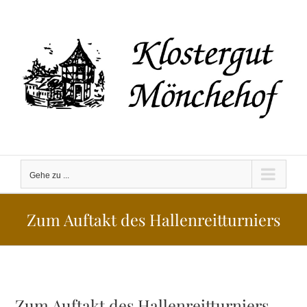
Zum
Inhalt
springen
Gehe zu ...
Zum Auftakt des Hallenreitturniers
Zum Auftakt des Hallenreitturniers