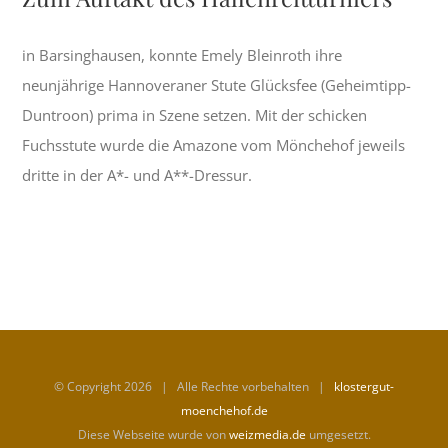
in Barsinghausen, konnte Emely Bleinroth ihre
neunjährige Hannoveraner Stute Glücksfee (Geheimtipp-
Duntroon) prima in Szene setzen. Mit der schicken
Fuchsstute wurde die Amazone vom Mönchehof jeweils
dritte in der A*- und A**-Dressur.
© Copyright
2026 | Alle Rechte vorbehalten |
klostergut-
moenchehof.de
Diese Webseite wurde von
weizmedia.de
umgesetzt.