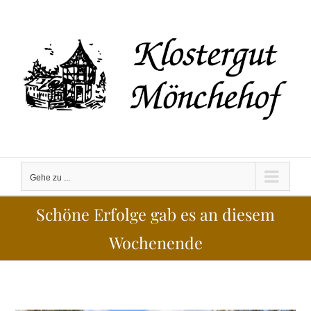
Zum
Inhalt
springen
Gehe zu ...
Schöne Erfolge gab es an diesem
Wochenende