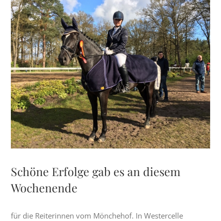
Zeige
grösseres
Bild
Schöne Erfolge gab es an diesem
Wochenende
für die Reiterinnen vom Mönchehof. In Westercelle