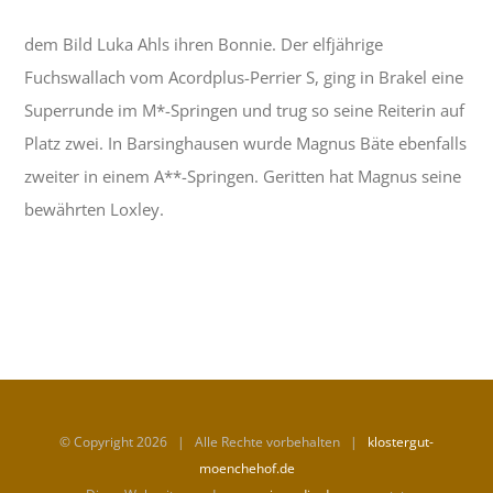
dem Bild Luka Ahls ihren Bonnie. Der elfjährige
Fuchswallach vom Acordplus-Perrier S, ging in Brakel eine
Superrunde im M*-Springen und trug so seine Reiterin auf
Platz zwei. In Barsinghausen wurde Magnus Bäte ebenfalls
zweiter in einem A**-Springen. Geritten hat Magnus seine
bewährten Loxley.
© Copyright
2026 | Alle Rechte vorbehalten |
klostergut-
moenchehof.de