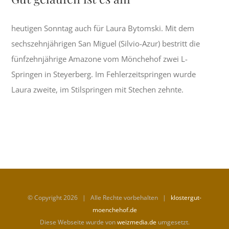
heutigen Sonntag auch für Laura Bytomski. Mit dem
sechszehnjährigen San Miguel (Silvio-Azur) bestritt die
fünfzehnjährige Amazone vom Mönchehof zwei L-
Springen in Steyerberg. Im Fehlerzeitspringen wurde
Laura zweite, im Stilspringen mit Stechen zehnte.
© Copyright
2026 | Alle Rechte vorbehalten |
klostergut-
moenchehof.de
Diese Webseite wurde von
weizmedia.de
umgesetzt.