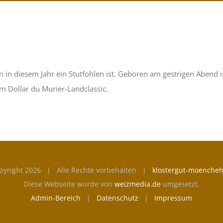
n in diesem Jahr ein Stutfohlen ist. Geboren am gestrigen Abend i
om Dollar du Murier-Landclassic.
pyright
2026 | Alle Rechte vorbehalten |
klostergut-moencheh
Diese Webseite wurde von
weizmedia.de
umgesetzt.
Admin-Bereich
|
Datenschutz
|
Impressum