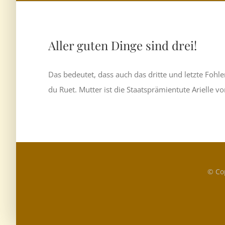
Aller guten Dinge sind drei!
Das bedeutet, dass auch das dritte und letzte Fohle
du Ruet. Mutter ist die Staatsprämientute Arielle v
© Co