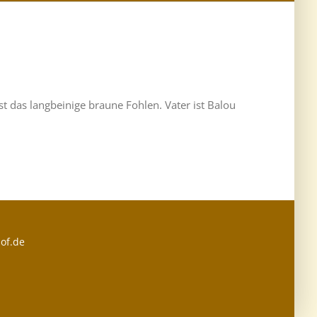
st das langbeinige braune Fohlen. Vater ist Balou
of.de