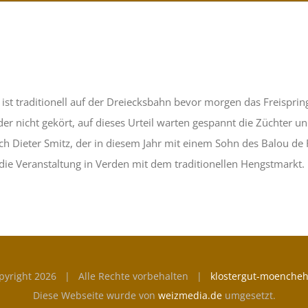
st traditionell auf der Dreiecksbahn bevor morgen das Freisprin
r nicht gekört, auf dieses Urteil warten gespannt die Züchter un
ch Dieter Smitz, der in diesem Jahr mit einem Sohn des Balou de 
e Veranstaltung in Verden mit dem traditionellen Hengstmarkt.
pyright
2026 | Alle Rechte vorbehalten |
klostergut-moencheh
Diese Webseite wurde von
weizmedia.de
umgesetzt.