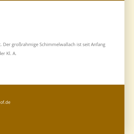
. Der großrahmige Schimmelwallach ist seit Anfang
er Kl. A.
of.de