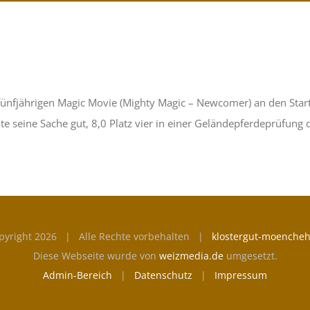
fünfjährigen Magic Movie (Mighty Magic – Newcomer) an den Start
hte seine Sache gut, 8,0 Platz vier in einer Geländepferdeprüfung d
pyright
2026 | Alle Rechte vorbehalten |
klostergut-moencheh
Diese Webseite wurde von
weizmedia.de
umgesetzt.
Admin-Bereich
|
Datenschutz
|
Impressum