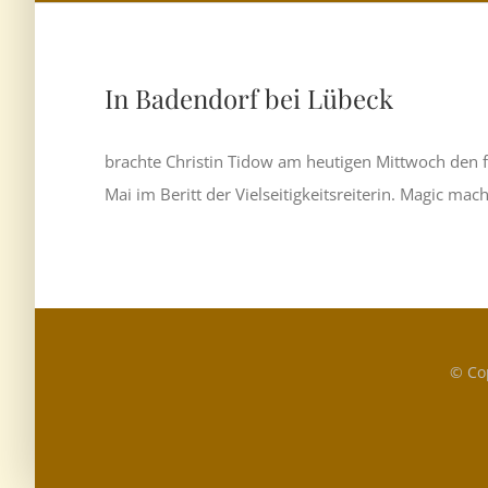
In Badendorf bei Lübeck
brachte Christin Tidow am heutigen Mittwoch den 
Mai im Beritt der Vielseitigkeitsreiterin. Magic mac
© Co