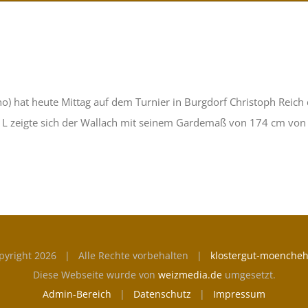
no) hat heute Mittag auf dem Turnier in Burgdorf Christoph Reich
 L zeigte sich der Wallach mit seinem Gardemaß von 174 cm von s
pyright
2026 | Alle Rechte vorbehalten |
klostergut-moencheh
Diese Webseite wurde von
weizmedia.de
umgesetzt.
Admin-Bereich
|
Datenschutz
|
Impressum