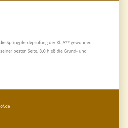
 die Springpferdeprüfung der Kl. A** gewonnen.
einer besten Seite. 8,0 hieß die Grund- und
of.de