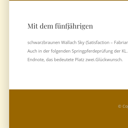
Mit dem fünfjährigen
schwarzbraunen Wallach Sky (Satisfaction – Fabria
Auch in der folgenden Springpferdeprüfung der KL.
Endnote, das bedeutete Platz zwei.Glückwunsch.
© Co