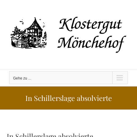
Zum
Inhalt
springen
Gehe zu ...
In Schillerslage absolvierte
In Schillerslage absolvierte