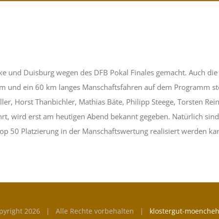
halke und Duisburg wegen des DFB Pokal Finales gemacht. Auch d
km und ein 60 km langes Manschaftsfahren auf dem Programm st
ller, Horst Thanbichler, Mathias Bäte, Philipp Steege, Torsten R
rt, wird erst am heutigen Abend bekannt gegeben. Natürlich sind a
Top 50 Platzierung in der Manschaftswertung realisiert werden ka
pyright
2026 | Alle Rechte vorbehalten |
klostergut-moencheh