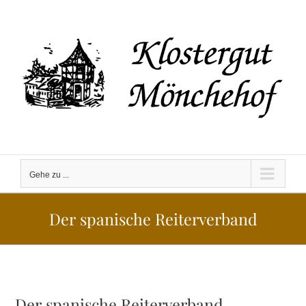
Zum
Inhalt
springen
Gehe zu ...
Der spanische Reiterverband
Der spanische Reiterverband