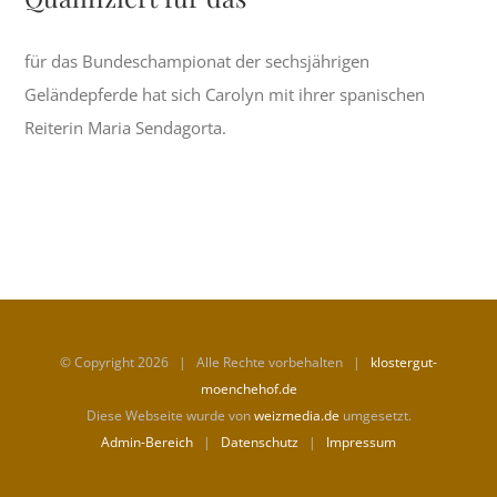
für das Bundeschampionat der sechsjährigen
Geländepferde hat sich Carolyn mit ihrer spanischen
Reiterin Maria Sendagorta.
© Copyright
2026 | Alle Rechte vorbehalten |
klostergut-
moenchehof.de
Diese Webseite wurde von
weizmedia.de
umgesetzt.
Admin-Bereich
|
Datenschutz
|
Impressum