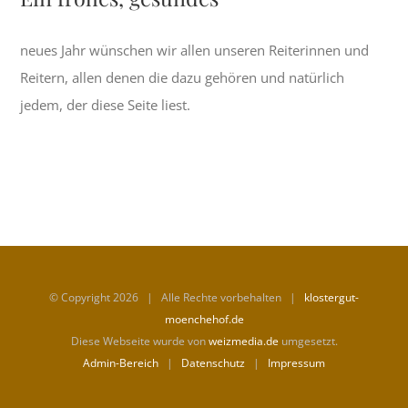
neues Jahr wünschen wir allen unseren Reiterinnen und
Reitern, allen denen die dazu gehören und natürlich
jedem, der diese Seite liest.
© Copyright
2026 | Alle Rechte vorbehalten |
klostergut-
moenchehof.de
Diese Webseite wurde von
weizmedia.de
umgesetzt.
Admin-Bereich
|
Datenschutz
|
Impressum