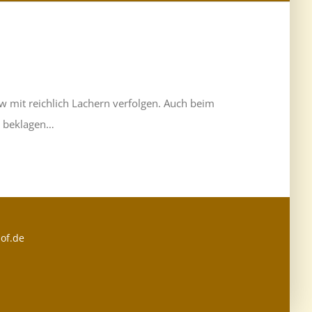
w mit reichlich Lachern verfolgen. Auch beim
u beklagen…
of.de