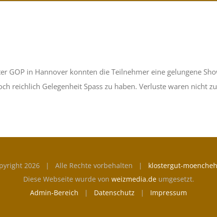
heater GOP in Hannover konnten die Teilnehmer eine gelungene Sho
 reichlich Gelegenheit Spass zu haben. Verluste waren nicht z
pyright
2026 | Alle Rechte vorbehalten |
klostergut-moencheh
Diese Webseite wurde von
weizmedia.de
umgesetzt.
Admin-Bereich
|
Datenschutz
|
Impressum