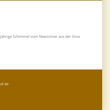
 vierjährige Schimmel vom Newcomer aus der Gina
of.de