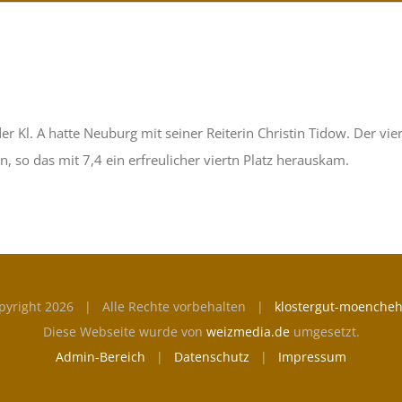
der Kl. A hatte Neuburg mit seiner Reiterin Christin Tidow. Der
, so das mit 7,4 ein erfreulicher viertn Platz herauskam.
pyright
2026 | Alle Rechte vorbehalten |
klostergut-moencheh
Diese Webseite wurde von
weizmedia.de
umgesetzt.
Admin-Bereich
|
Datenschutz
|
Impressum