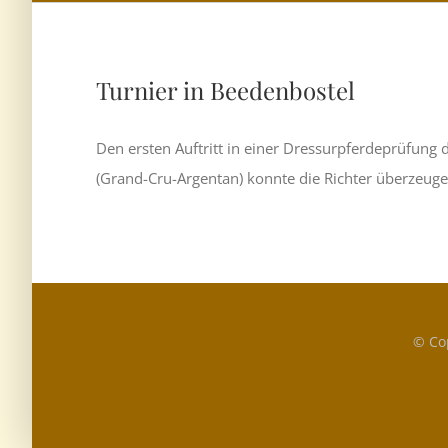
Turnier in Beedenbostel
Den ersten Auftritt in einer Dressurpferdeprüfung 
(Grand-Cru-Argentan) konnte die Richter überzeugen
© Co