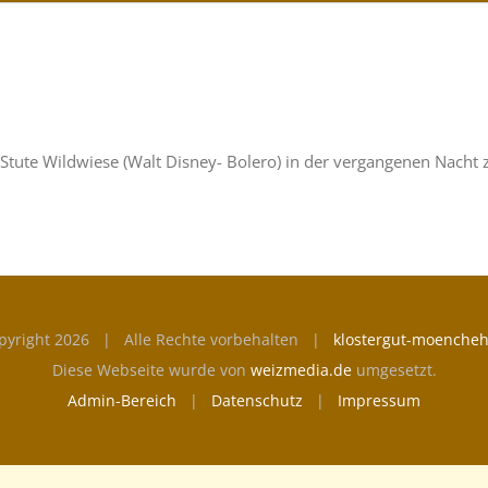
Stute Wildwiese (Walt Disney- Bolero) in der vergangenen Nacht 
pyright
2026 | Alle Rechte vorbehalten |
klostergut-moencheh
Diese Webseite wurde von
weizmedia.de
umgesetzt.
Admin-Bereich
|
Datenschutz
|
Impressum