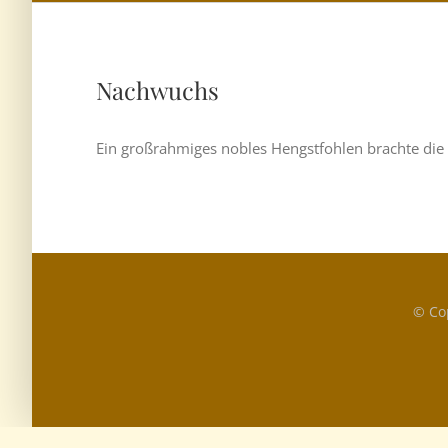
Nachwuchs
Ein großrahmiges nobles Hengstfohlen brachte die 
© Co