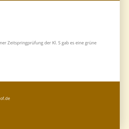
ner Zeitspringprüfung der Kl. S gab es eine grüne
of.de