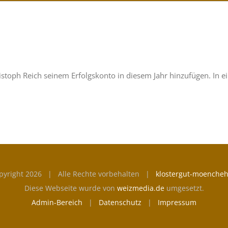
istoph Reich seinem Erfolgskonto in diesem Jahr hinzufügen. In ei
pyright
2026 | Alle Rechte vorbehalten |
klostergut-moencheh
Diese Webseite wurde von
weizmedia.de
umgesetzt.
Admin-Bereich
|
Datenschutz
|
Impressum