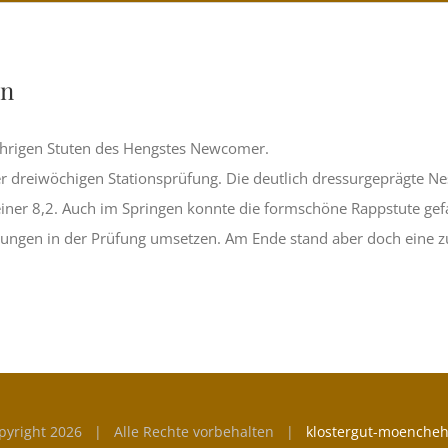
en
jährigen Stuten des Hengstes Newcomer.
r dreiwöchigen Stationsprüfung. Die deutlich dressurgeprägte Ne
iner 8,2. Auch im Springen konnte die formschöne Rappstute gefal
stungen in der Prüfung umsetzen. Am Ende stand aber doch eine z
pyright
2026 | Alle Rechte vorbehalten |
klostergut-moencheh