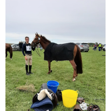
Zeige
grösseres
Bild