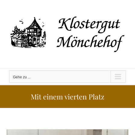
Zum
Inhalt
springen
Gehe zu ...
Mit einem vierten Platz
Zeige