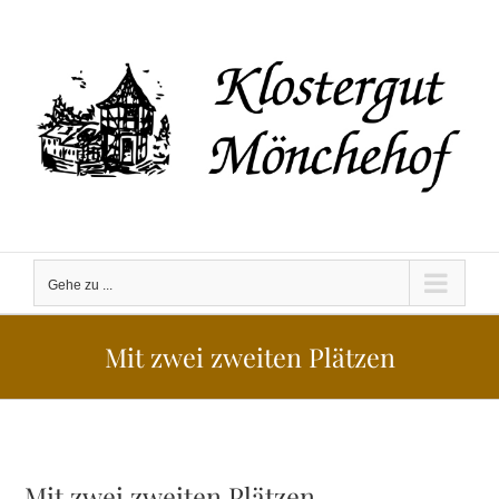
Zum
Inhalt
springen
Gehe zu ...
Mit zwei zweiten Plätzen
Mit zwei zweiten Plätzen