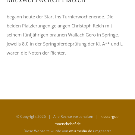
begann heute der Start ins Turnierwochenende. Die
beiden Platzierungen gelangen Christoph Reich mit
seinem fünfjährigen braunen Wallach Gero in Springe.
Jeweils 8,0 in der Springpferdeprüfung der Kl. A** und L
waren die Noten der Richter.
© Copyright
2026 | Alle Rechte vorbehalten |
klostergut-
moenchehof.de
Diese Webseite wurde von
weizmedia.de
umgesetzt.