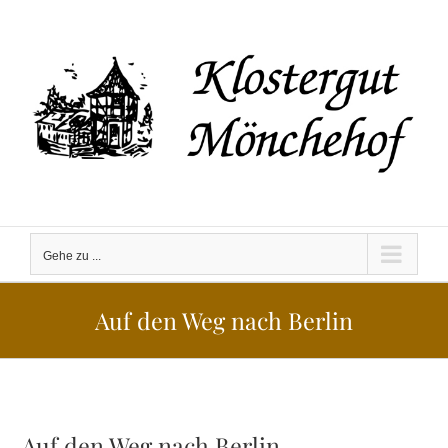
Zum
Inhalt
springen
Gehe zu ...
Auf den Weg nach Berlin
Auf den Weg nach Berlin