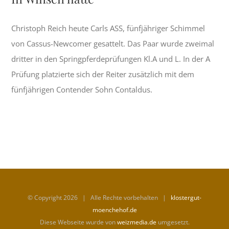
Christoph Reich heute Carls ASS, fünfjähriger Schimmel
von Cassus-Newcomer gesattelt. Das Paar wurde zweimal
dritter in den Springpferdeprüfungen Kl.A und L. In der A
Prüfung platzierte sich der Reiter zusätzlich mit dem
fünfjährigen Contender Sohn Contaldus.
© Copyright
2026 | Alle Rechte vorbehalten |
klostergut-
moenchehof.de
Diese Webseite wurde von
weizmedia.de
umgesetzt.