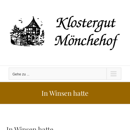
Zum
Inhalt
springen
Gehe zu ...
In Winsen hatte
In Winsen hatte