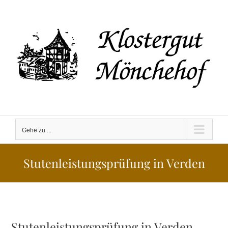
Zum
Inhalt
springen
Gehe zu ...
Stutenleistungsprüfung in Verden
Stutenleistungsprüfung in Verden