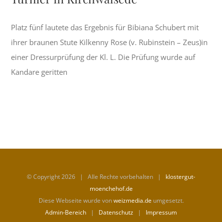
Platz fünf lautete das Ergebnis für Bibiana Schubert mit
ihrer braunen Stute Kilkenny Rose (v. Rubinstein – Zeus)in
einer Dressurprüfung der Kl. L. Die Prüfung wurde auf
Kandare geritten
© Copyright
2026 | Alle Rechte vorbehalten |
klostergut-
moenchehof.de
Diese Webseite wurde von
weizmedia.de
umgesetzt.
Admin-Bereich
|
Datenschutz
|
Impressum